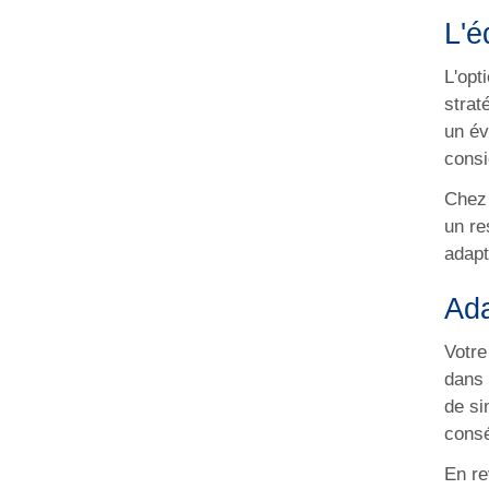
L'é
L'opt
strat
un év
consi
Chez 
un re
adapt
Ada
Votre
dans 
de si
cons
En re