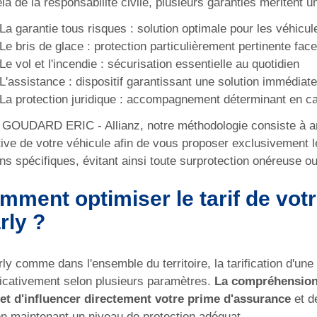
là de la responsabilité civile, plusieurs garanties méritent un
La garantie tous risques : solution optimale pour les véhicul
Le bris de glace : protection particulièrement pertinente fac
Le vol et l'incendie : sécurisation essentielle au quotidien
L'assistance : dispositif garantissant une solution immédiat
La protection juridique : accompagnement déterminant en c
GOUDARD ERIC - Allianz, notre méthodologie consiste à ana
tive de votre véhicule afin de vous proposer exclusivement 
ns spécifiques, évitant ainsi toute surprotection onéreuse o
mment optimiser le tarif de vot
rly ?
ly comme dans l'ensemble du territoire, la tarification d'un
ficativement selon plusieurs paramètres.
La compréhension 
et d'influencer directement votre prime d'assurance
et d
en maintenant un niveau de protection adéquat.