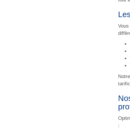
Les
Vous 
diffè
Notre
tarif
Nos
pro
Optim
: