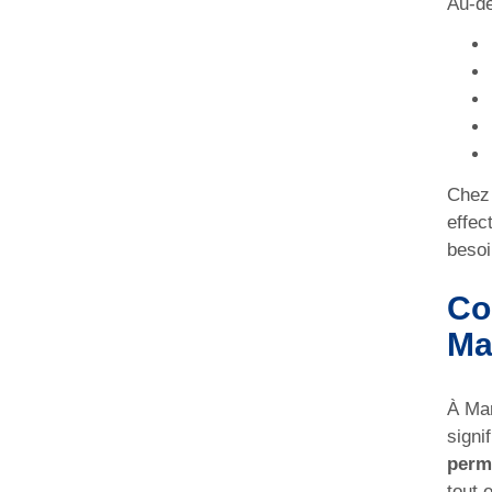
Au-de
Chez 
effec
besoi
Co
Ma
À Mar
signi
perm
tout 