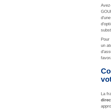
Avez-
GOUDA
d'une
d'opt
subst
Pour 
un at
d'ass
favor
Co
vot
La fr
direc
appro