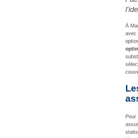
l'id
À Mar
avec 
optio
optim
subst
sélec
couve
Le
as
Pour 
assur
stati