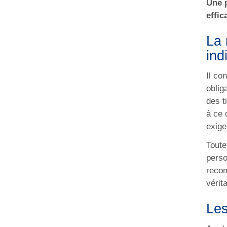
Une 
effic
La 
ind
Il co
oblig
des t
à ce 
exige
Toute
perso
recom
vérit
Les